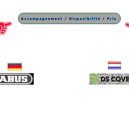
Accompagnement / Disponibilité / Prix
U & Antivols
Bâche moto