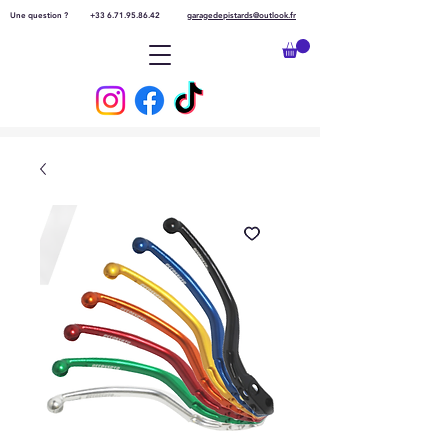
Une question ?
+33 6.71.95.86.42
garagedepistards@outlook.fr