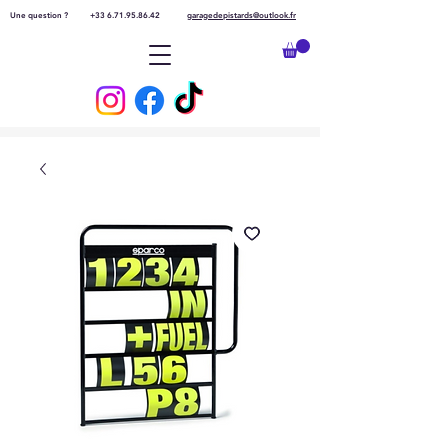
Une question ?
+33 6.71.95.86.42
garagedepistards@outlook.fr