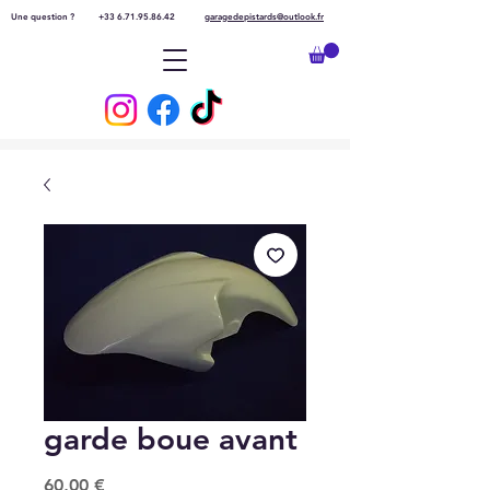
Une question ?
+33 6.71.95.86.42
garagedepistards@outlook.fr
garde boue avant
Prix
60,00 €