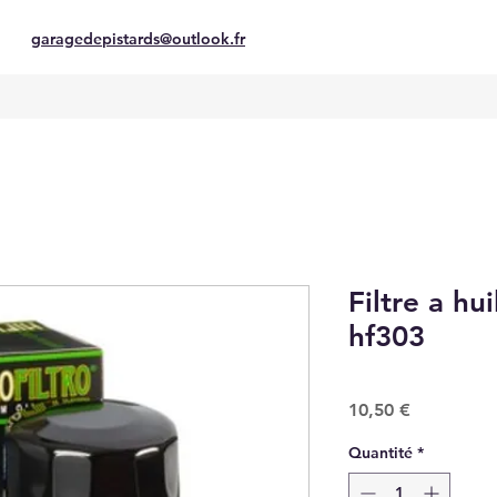
garagedepistards@outlook.fr
Filtre a hui
hf303
Prix
10,50 €
Quantité
*