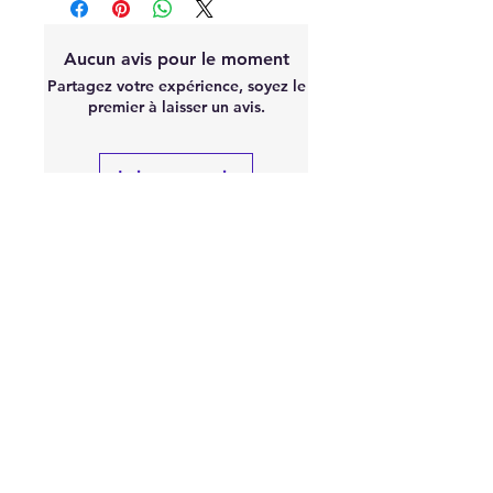
Aucun avis pour le moment
Partagez votre expérience, soyez le
premier à laisser un avis.
Laisser un avis
À
PROPOS
"S'équiper de pièces Racing est une
chose, mais parfois les monter en est
une autre. Certaines pièces nécessite
un réglage.
N'hésitez pas !
GARAGE DE PISTARDS est la pour vous