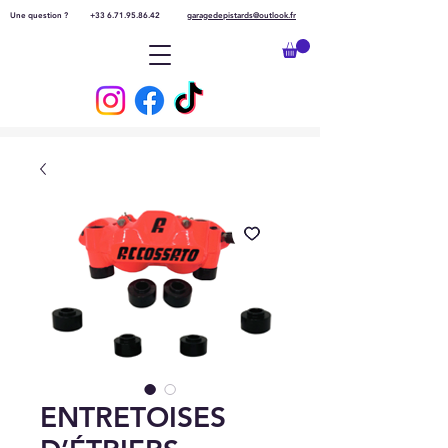
Une question ?
+33 6.71.95.86.42
garagedepistards@outlook.fr
ENTRETOISES