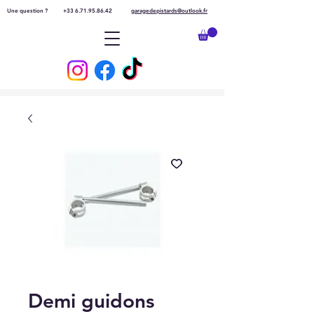
Une question ?
+33 6.71.95.86.42
garagedepistards@outlook.fr
Demi guidons