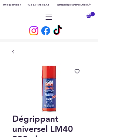
Une question ?
+33 6.71.95.86.42
garagedepistards@outlook.fr
Dégrippant
universel LM40