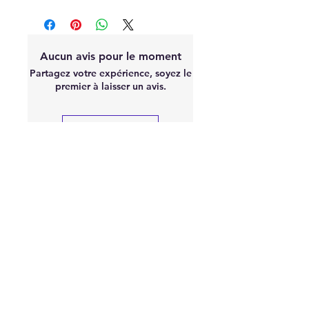
Aucun avis pour le moment
Partagez votre expérience, soyez le
premier à laisser un avis.
Laisser un avis
À
PROPOS
"S'équiper de pièces Racing est une
chose, mais parfois les monter en est
une autre. Certaines pièces nécessite
un réglage.
N'hésitez pas !