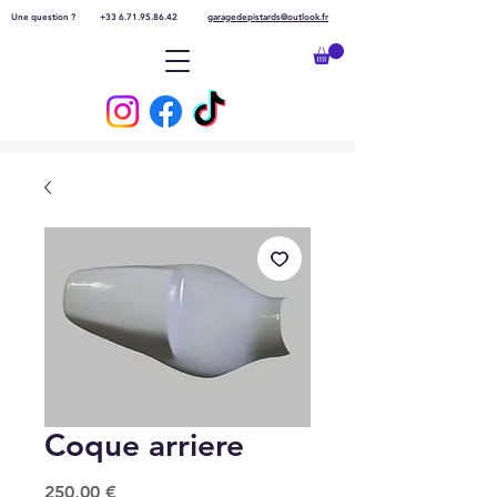
Une question ?
+33 6.71.95.86.42
garagedepistards@outlook.fr
Coque arriere
Prix
250,00 €