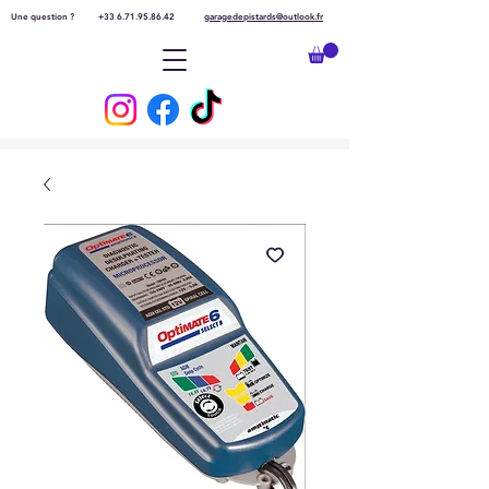
Une question ?
+33 6.71.95.86.42
garagedepistards@outlook.fr