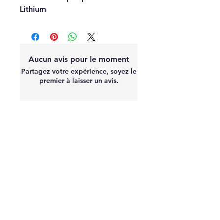
Lithium
Aucun avis pour le moment
Partagez votre expérience, soyez le
premier à laisser un avis.
Laisser un avis
À
PROPOS
"S'équiper de pièces Racing est une
chose, mais parfois les monter en est
une autre. Certaines pièces nécessite