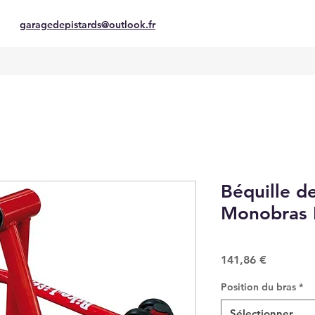
garagedepistards@outlook.fr
Béquille de
Monobras 
Prix
141,86 €
Position du bras
*
Sélectionner