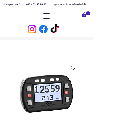
Une question ?
+33 6.71.95.86.42
garagedepistards@outlook.fr