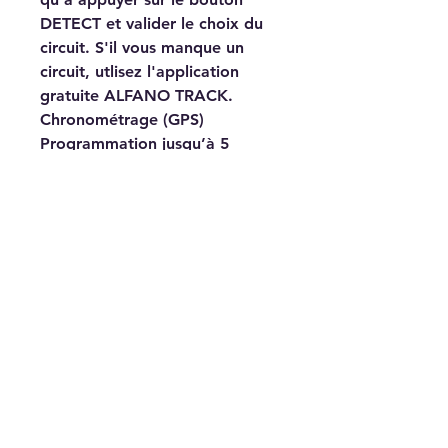
DETECT et valider le choix du
circuit. S'il vous manque un
circuit, utlisez l'application
gratuite ALFANO TRACK.
Chronométrage (GPS)
Programmation jusqu’à 5
partiels au tour
Programmation jusqu’à 5 points
de vitesse au tour
Enregistrement des données :
10 Hertz
4 Leds : flash passage partiels
2 Leds : flash passage points de
vitesse
Bluetooth
Hermétique aux projections
d’eau (IP56)
Ecran (mm/pixels):