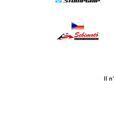
Grip reservoir, protections
Poly & Carbone
Il 