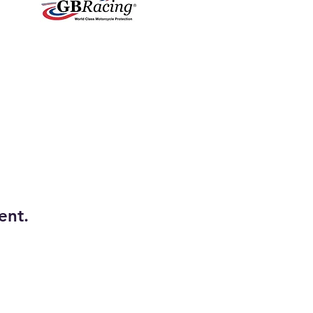
Protections carter,
leviers, fourche
ent.