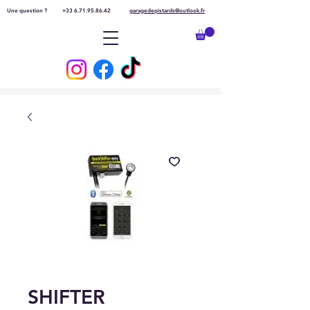
Une question ?
+33 6.71.95.86.42
garagedepistards@outlook.fr
SHIFTER