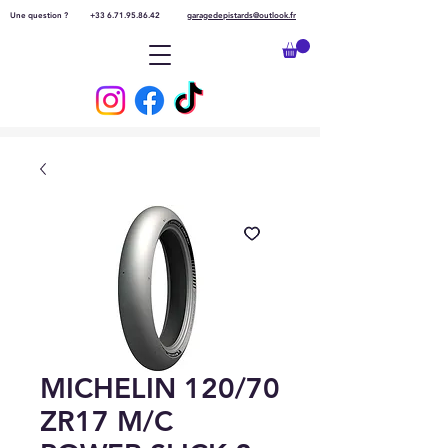
Une question ?
+33 6.71.95.86.42
garagedepistards@outlook.fr
MICHELIN 120/70
ZR17 M/C