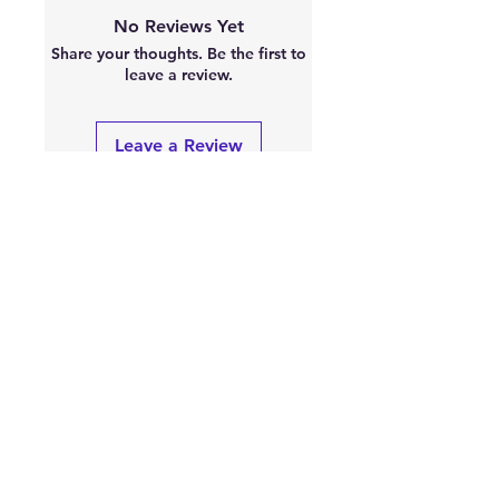
No Reviews Yet
Share your thoughts. Be the first to
leave a review.
Leave a Review
À
PROPOS
"S'équiper de pièces Racing est une
chose, mais parfois les monter en est
une autre. Certaines pièces nécessite
un réglage.
N'hésitez pas !
GARAGE DE PISTARDS est la pour vous
accompagner ou vous conseiller."