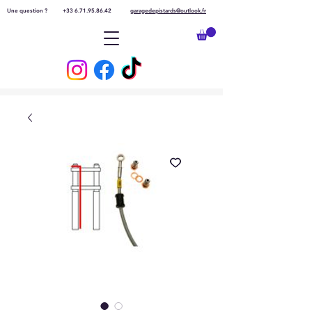
Une question ?
+33 6.71.95.86.42
garagedepistards@outlook.fr