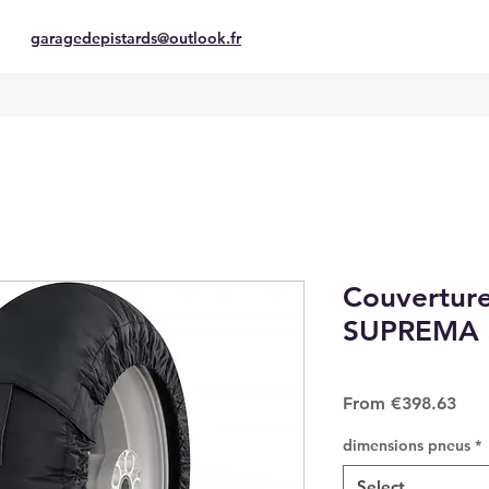
garagedepistards@outlook.fr
Couverture
SUPREMA 
Sale
From
€398.63
Pric
dimensions pneus
*
Select