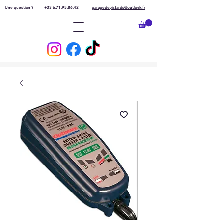
Une question ?
+33 6.71.95.86.42
garagedepistards@outlook.fr