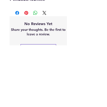
No Reviews Yet
Share your thoughts. Be the first to
leave a review.
Leave a Review
À
PROPOS
"S'équiper de pièces Racing est une
chose, mais parfois les monter en est
une autre. Certaines pièces nécessite
un réglage.