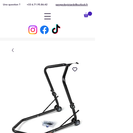
Une question ?
+33 6.71.95.86.42
garagedepistards@outlook.fr