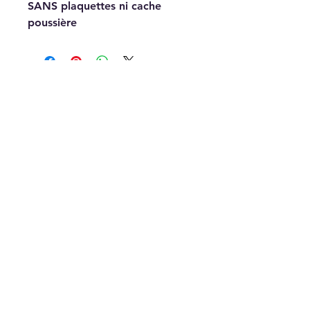
SANS plaquettes ni cache
poussière
No Reviews Yet
Share your thoughts. Be the first to
leave a review.
Leave a Review
À
PROPOS
"S'équiper de pièces Racing est une
chose, mais parfois les monter en est
une autre. Certaines pièces nécessite