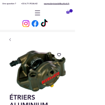
Une question ?
+33 6.71.95.86.42
garagedepistards@outlook.fr
ÉTRIERS
ALUMINIUM