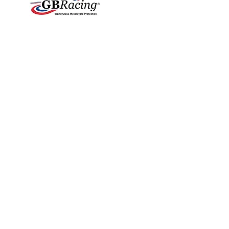
Protections carter,
leviers, fourche