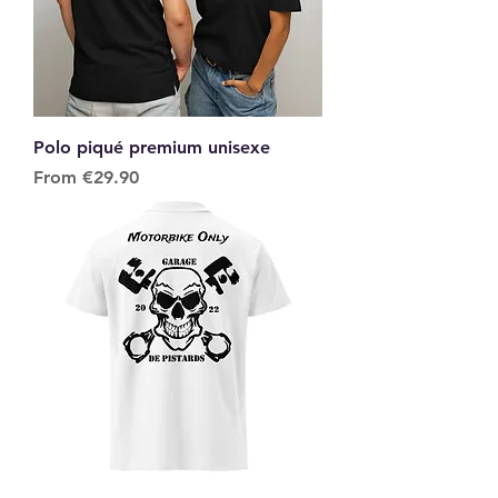
Polo piqué premium unisexe
Sale Price
From
€29.90