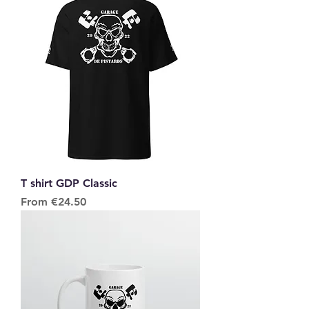
T shirt GDP Classic
Sale Price
From
€24.50