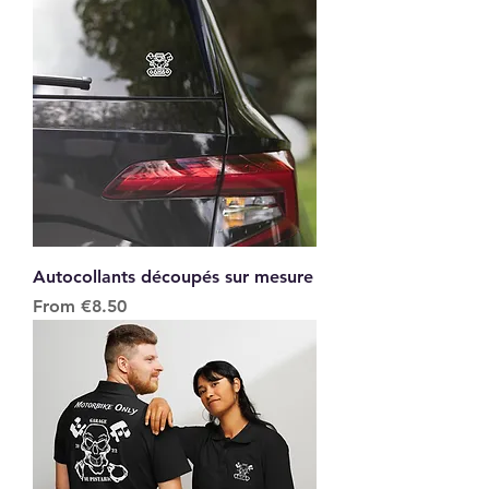
Autocollants découpés sur mesure
Sale Price
From
€8.50