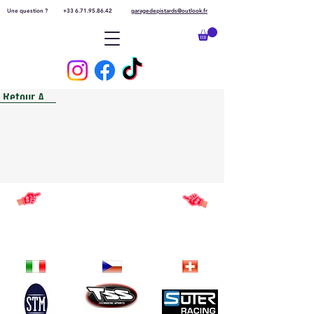
Une question ?
+33 6.71.95.86.42
garagedepistards@outlook.fr
Retour Accueil