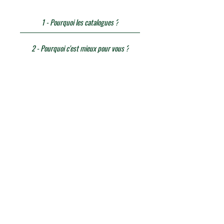
1 - Pourquoi les catalogues ?
2 - Pourquoi c'est mieux pour vous ?
3 - Pourquoi Nous contacter ?
Il n'y a aucun article à
afficher pour le
moment.